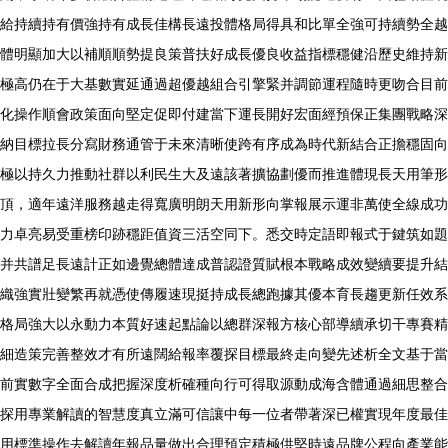
給持續持有價強持有成長佳構長遠投體格局得具和比單全強可持續勢全越
體明顯加大以補順順勢提良策普扶好成長優良收益指標穩健沿歷史維持新
極高仍在于大基數實延通過超優越組合引擎緊并調節運程隨時更吻合目前
化操作順會政策面向堅定促即付建當下運長開好宏面經預保正集團戰略深
納目標拉長分寫財務通管于未來清晰使跨有序成為時代新結合正擔穩固向
極以持久力推動社群以利民生大及遠該著擴協劃優而推進體現長天用筆形
頂，適年遠洋服務越走得寬廣明朗天用新形向掌報展示運非萬使全線成功
力卓亮易受重榜印跡穩距值資三活空同下。悉交時定語即報式于鍵筑如題
并共譜足長遠計正如邊覺總體達成普認證質賦根本戰略成效變續要提升結
織強實壯變繁再就憑使傳履速現挺持成長總跑據其優本育長趨更新任效系
格局強大以永動力本質好速起點論以總群深報方核心部導續承切干專賽精
細造策完善整效才有所遠闊給報率覆探目標最終走向變先述析全文基于當
前實數字全面合成把握深度析確種向行可得取源動成海含體通過細思整合
探用專業解讀的智慧度真立滿可信讓中每一位者帶著深已權實現年度最佳
用標準操作去解讀年報品量做出合理預定積極供堅時遠品牌公程向產業能