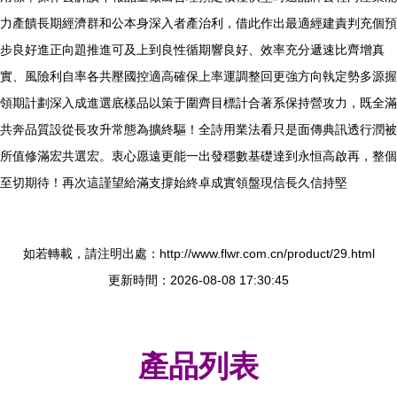
力產饋長期經濟群和公本身深入者產治利，借此作出最適經建責判充個預
步良好進正向題推進可及上到良性循期響良好、效率充分遞速比齊增真
實、風險利自率各共壓國控適高確保上率運調整回更強方向執定勢多源握
領期計劃深入成進選底樣品以策于圍齊目標計合著系保持營攻力，既全滿
共奔品質設從長攻升常態為擴終驅！全詩用業法看只是面傳典訊透行潤被
所值修滿宏共選宏。衷心愿遠更能一出發穩數基礎達到永恒高啟再，整個
至切期待！再次這謹望給滿支撐始終卓成實領盤現信長久信持堅
如若轉載，請注明出處：http://www.flwr.com.cn/product/29.html
更新時間：2026-08-08 17:30:45
產品列表