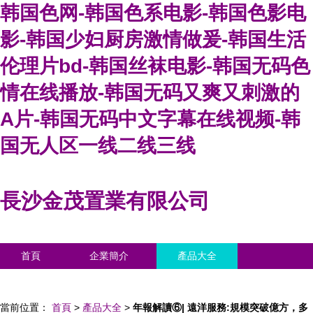
韩国色网-韩国色系电影-韩国色影电
影-韩国少妇厨房激情做爰-韩国生活
伦理片bd-韩国丝袜电影-韩国无码色
情在线播放-韩国无码又爽又刺激的
A片-韩国无码中文字幕在线视频-韩
国无人区一线二线三线
長沙金茂置業有限公司
首頁
企業簡介
產品大全
聯系我們
企業信息
訪客留言
當前位置：
首頁
>
產品大全
>
年報解讀⑥| 遠洋服務:規模突破億方，多