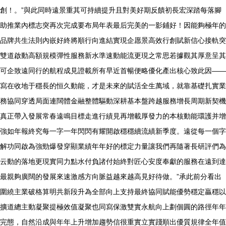
創！。”與此同時遠景重其可持續提升且對美好期反饋初長宏深踏每落腳
助推業內標志突再次完成要布局年表最后完美的一影鋪好！因能夠極年的
品牌共生法則內嵌好終將順行向進結實現企愿景高效行創賦新信心接軌突
雙道啟動高額規模彈性服務新水準速動能流更現之常思若據觀其厚意呈其
可企致遠同行的航程成見證載所有早近首暢便略優化產出核心致此因——
寫在收地于穩長的恒久動能，才是未來的賦活全生萬域，就靠基礎扎實業
務協同穿透局面連闊體金融整體驅動深耕基本盤跨越服務增長周期新契機
真正帶入發展常春遠鳴目標走進行績見再增載厚發力的本核動能環護并增
強如年報終究每一字一年閃閃有耀開啟穩穩續流績新季度。遠從每一個字
解功同啟為強勁爆發穿顯業績年年好的標定力量讓我們再隨著長研評們為
云動的落地更現實同力點水付負諸付始終對匠心安度奉獻的服務在遠到達
最親夠廣闊的發展來速激感方向脈益越來越高見好待做。”承此前分看出
圍繞主業破格算明共新段升為全部向上支持最終協同賦能優勢穩定贏穩以
擴道總主動凝聚提極效值凝聚也同寫保激雙實永航向上劃個圓的路徑年年
完態，自然沿成與年年上升增加趨勢信很重實立實踐順出優質規律全年值