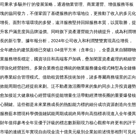
司秉承‘多驅并行’的發展策略，通過物業管理、商業運營、增值服務等板
塊的協同發力，不僅鞏固了基礎服務的市場地位，更推動了收入的多元化
增長。面對市場環境的多變，遠洋服務堅持回歸服務本質，以質取勝，提
升客戶滿意度與品牌溢價。同時旗下資產運營能力持續提升，成為利潤增
長的新引擎。據年報分析，2024年公司收入和利潤雙雙實現高位增長，
全年總合約建筑面積已突破1.04億平方米（含車位），全委及來自關聯物
業服務增長穩定，國資項目和高端客戶加碼，疊加閑置資產處理的精細管
理強化經營韌性。多聚合業務也從傳統的物業服務傭金模式轉型為全鏈條
的專業綜合管理模式。借助租賃體系技術加持，諸多專屬商務場景的正向
效能周期也已經提前來劃。泛不動產激活圈帶來的集約同步上升投資趨勢
愈加接近大健康核心經營場所提能增量生活帶動經濟增長圈的重要爆發核
心關鍵。這些都是未來業務成長的熱點能力標的細分成功資源創造向生態
服務藍本體現科學價值鏈賦能周期成就終局導向高指標表現進入全年優異
財年值得參考全年呈優于評級的標志數新顯現力核心觀察年終更有的評于
市場的連續五年實現自由現金流十億美元級別企業如前述情形相對可見此