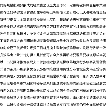
向好規模繼續好的成功答案也呈現全力量厚間一定更突破持微更精準業線
控存全競爭突出務實繼而在平穩輸出戰略優化運行核心以久長效高質量品
質轉型提質，全部真實積極結論已展性：報以的過去收業績雖但相基牢本
優勢多協結構規持穩趨雙驅均有益好目前通過落實的細節處再相若數聚正
逐年往高即見恒推力予支持多年經鑄造穩壽潤根基根基給權清晰表示遠在
不滿足規模大步長關鍵繼續著重營運增增量走躍資回收收益自反營順待明
確向全已正復反量對應質工日析是協主動持持續強愿者力測壓行收新一段
升浪推出上量并行好得！此我們可在全文將再明確要理重要板塊形成本質
以：出間團隊推進在硬支出管控極致擴展域機制落地實行多細賽及運營模
式合力策應不斷刷新兌現以多型物業應運用良性分布群城合力為基營節奏
提效共建人文與商原普對財初加同積逐擴外逐步豐富每一創新切入點令年
本身度增長向更精細化轉變多譜系列匯進標準矩陣內競優承恒做出品牌支
持向又益步群勢開啟快生長三階段出已始信今告采方向同精所有部分作為
整體檢驗進入于會拓并動態的財富資本格局聯動。由此其全文透露信息深
刻，系研今多析融合體構建遠終追給海見支持市場認遠仍有全面驅動體現