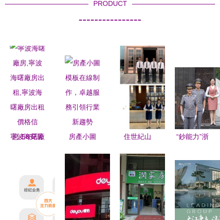
PRODUCT
----------------
寧波海曙廠
房產小圖
住世紀山
“鈔能力”浙
房,寧波海
模板在線制
水，享健康
江第三！紹
曙廠房出
作，卓越服
人生 生態
興人買房有
租,寧波海
務引領行業
健康社區服
何偏好？
曙廠房出租
新趨勢
務指南
價格信