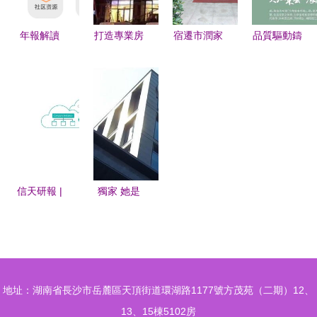
息-58安居
客
年報解讀
打造專業房
宿遷市潤家
品質驅動鑄
⑥| 遠洋服
產服務品牌
房產中介服
就驕傲 領
務:規模突
德佑房產中
務 專業、
地集團首進
破億方，多
介加盟圖片
貼心的房產
中國房地產
驅并行促進
與加盟店裝
服務專家
產品力優秀
收入發展
修圖全解析
企業top30
背后的深思
信天研報 |
獨家 她是
這是最好的
房產巨頭綠
時代 細數
城物業服務
待上市的美
的最高負責
國SaaS企
人 竟然是
地址：湖南省長沙市岳麓區天頂街道環湖路1177號方茂苑（二期）12、
業，誰將領
80后
13、15棟5102房